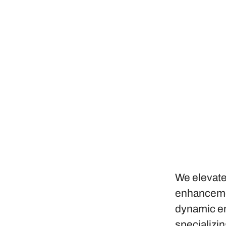
We elevate
enhancemen
dynamic en
specializi