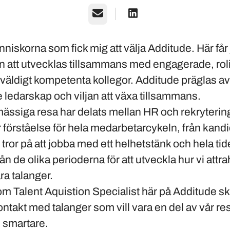
Email
niskorna som fick mig att välja Additude. Här får
n att utvecklas tillsammans med engagerade, rol
 väldigt kompetenta kollegor. Additude präglas av
 ledarskap och viljan att växa tillsammans.
ässiga resa har delats mellan HR och rekrytering
 förståelse för hela medarbetarcykeln, från kandida
 tror på att jobba med ett helhetstänk och hela tid
ån de olika perioderna för att utveckla hur vi attr
ra talanger.
som Talent Aquistion Specialist här på Additude s
ntakt med talanger som vill vara en del av vår res
e smartare.