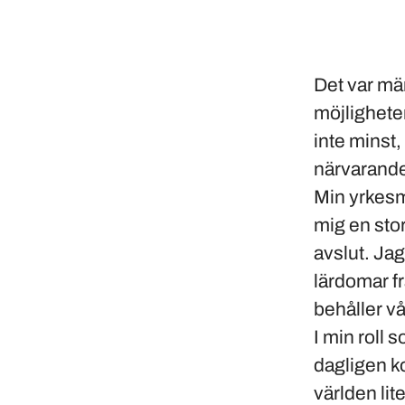
Det var män
möjlighete
inte minst,
närvarande
Min yrkesm
mig en stor
avslut. Jag
lärdomar fr
behåller vå
I min roll 
dagligen ko
världen lit