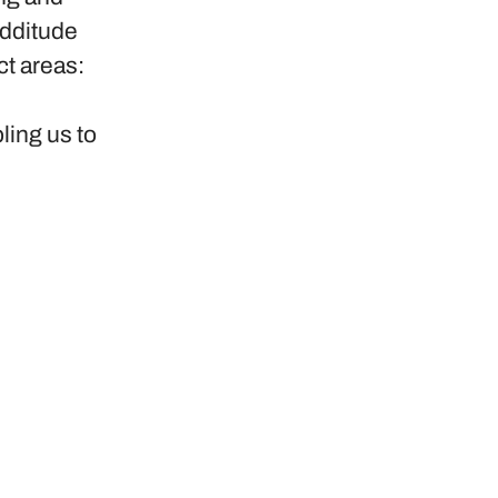
Additude
ct areas:
ling us to