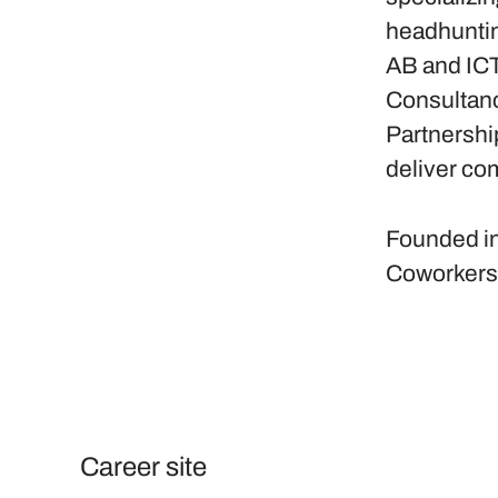
headhuntin
AB and ICT
Consultanc
Partnershi
deliver com
Founded i
Coworker
Career site