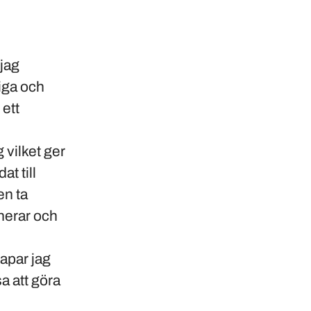
 jag
iga och
 ett
 vilket ger
t till
en ta
aherar och
kapar jag
a att göra