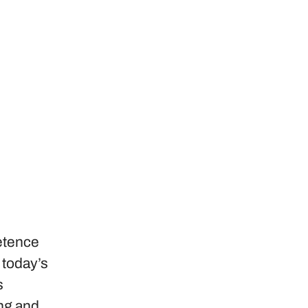
petence
 today’s
s
ng and